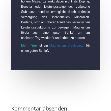
hohem Maße. Es wirkt dabei nicht als Doping,
Booster oder leistungssteigernde, verbotene
Substanz, sondern ermöglicht durch optimale
Versorgung des individuellen Mineralien-
Bedarfs, sich am oberen Rand des persönlichen
Leistungsspektrums zu bewegen. Magnesium
förder auch einen guten Schlaf, um am
nächsten Tag wieder fit und erholt zu starten.
Mein Tipp
ist ein
Magnesium Bisglycinat*
für
.
einen guten Schlaf
Kommentar absenden